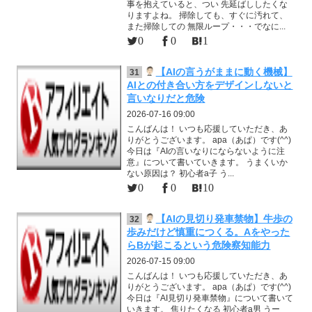
事を抱えていると、つい 先延ばししたくな
りますよね。 掃除しても、すぐに汚れて、
また掃除しての 無限ループ・・・でなに...
0
0
1
【AIの言うがままに動く機械】
31
AIとの付き合い方をデザインしないと
言いなりだと危険
2026-07-16 09:00
こんばんは！ いつも応援していただき、あ
りがとうございます。 apa（あぱ）です(^^)
今日は『AIの言いなりにならないように注
意』について書いていきます。 うまくいか
ない原因は？ 初心者a子 う...
0
0
10
【AIの見切り発車禁物】牛歩の
32
歩みだけど慎重につくる。Aをやった
らBが起こるという危険察知能力
2026-07-15 09:00
こんばんは！ いつも応援していただき、あ
りがとうございます。 apa（あぱ）です(^^)
今日は『AI見切り発車禁物』について書いて
いきます。 焦りたくなる 初心者a男 うー