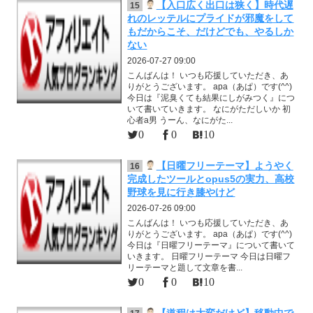
【入口広く出口は狭く】時代遅
15
れのレッテルにプライドが邪魔をして
もだからこそ、だけどでも、やるしか
ない
2026-07-27 09:00
こんばんは！ いつも応援していただき、あ
りがとうございます。 apa（あぱ）です(^^)
今日は『泥臭くても結果にしがみつく』につ
いて書いていきます。 なにがただしいか 初
心者a男 うーん、なにがた...
0
0
10
【日曜フリーテーマ】ようやく
16
完成したツールとopus5の実力、高校
野球を見に行き膝やけど
2026-07-26 09:00
こんばんは！ いつも応援していただき、あ
りがとうございます。 apa（あぱ）です(^^)
今日は『日曜フリーテーマ』について書いて
いきます。 日曜フリーテーマ 今日は日曜フ
リーテーマと題して文章を書...
0
0
10
【道程は大変だけど】移動中で