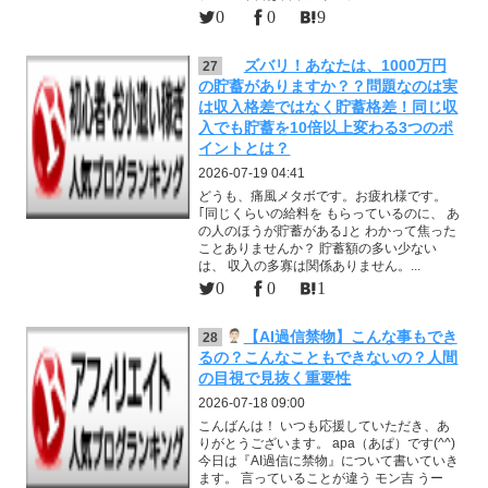
0
0
9
ズバリ！あなたは、1000万円
27
の貯蓄がありますか？？問題なのは実
は収入格差ではなく貯蓄格差！同じ収
入でも貯蓄を10倍以上変わる3つのポ
イントとは？
2026-07-19 04:41
どうも、痛風メタボです。お疲れ様です。
｢同じくらいの給料を もらっているのに、 あ
の人のほうが貯蓄がある｣と わかって焦った
ことありませんか？ 貯蓄額の多い少ない
は、 収入の多寡は関係ありません。...
0
0
1
【AI過信禁物】こんな事もでき
28
るの？こんなこともできないの？人間
の目視で見抜く重要性
2026-07-18 09:00
こんばんは！ いつも応援していただき、あ
りがとうございます。 apa（あぱ）です(^^)
今日は『AI過信に禁物』について書いていき
ます。 言っていることが違う モン吉 うー