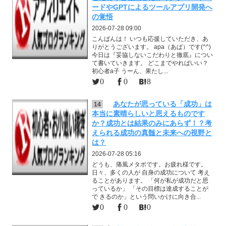
ードやGPTによるツールアプリ開発へ
の覚悟
2026-07-28 09:00
こんばんは！ いつも応援していただき、あ
りがとうございます。 apa（あぱ）です(^^)
今日は『妥協しないこだわりと徹底』につい
て書いていきます。 どこまでやればいい？
初心者a子 うーん、果たし...
0
0
8
あなたが思っている「成功」は
14
本当に素晴らしいと思えるものです
か？成功とは結果のみにあらず！？考
えられる成功の真髄と未来への視野と
は？
2026-07-28 05:16
どうも、痛風メタボです。お疲れ様です。
日々、多くの人が 自身の成功について 考え
ることがあります。 「何が私が成功だと思
っているか」 「その目標は達成することが
で きるのか」という問いかけに向き合...
0
0
0