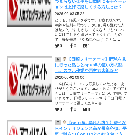
つまらない仕事を自動的にモチベーシ
ョンは上げて楽しくする方法とは？
2026-08-03 05:22
どうも、痛風メタボです。お疲れ様です。
年齢や性別を問わず、 気力に満ち溢れた人
は魅力的です しかし、そんな人でもついつ
い怠けてしまう 事だってあります。 なの
で、毎度毎度、｢やる気を出す｣ことは ...
0
0
1
【日曜フリーテーマ】野球を見
6
に行った話しとopus5の使い方の話
し。スマホ作業や西村京太郎など
2026-08-02 09:00
こんばんは！ いつも応援していただき、あ
りがとうございます。 apa（あぱ）です(^^)
今日は『日曜フリーテーマ』について書いて
いきます。 日曜フリーテーマ 今日は日曜フ
リーテーマと題して文章を書...
0
0
8
【opus5は暴れん坊？】使うな
7
らインテリジェンス高か最高必須。平
気で嘘をつくopus5との付き合い方