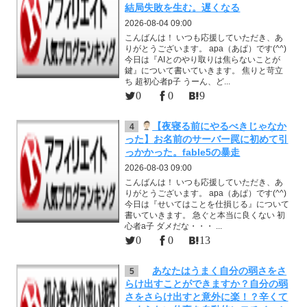
結局失敗を生む。遅くなる
2026-08-04 09:00
こんばんは！ いつも応援していただき、あ
りがとうございます。 apa（あぱ）です(^^)
今日は『AIとのやり取りは焦らないことが
鍵』について書いていきます。 焦りと苛立
ち 超初心者p子 うーん、ど...
0
0
9
【夜寝る前にやるべきじゃなか
4
った】お名前のサーバー罠に初めて引
っかかった。fable5の暴走
2026-08-03 09:00
こんばんは！ いつも応援していただき、あ
りがとうございます。 apa（あぱ）です(^^)
今日は『せいてはことを仕損じる』について
書いていきます。 急ぐと本当に良くない 初
心者a子 ダメだな・・・ ...
0
0
13
あなたはうまく自分の弱さをさ
5
らけ出すことができますか？自分の弱
さをさらけ出すと意外に楽！？辛くて