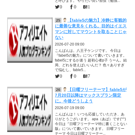
と呼びます。 やりたい良い習慣（勉強...
0
0
1
【fable5の魅力】冷静に客観的
25
に最善な意見をくれる。目的はイエス
マンに対してマウントを取ることじゃ
ない
2026-07-20 09:00
こんばんは。八王子ケンジです。 今日は
『fabel5の魅力』について書いていきます。
fabel5にするか迷う 超初心者p子 うーん。結
局、どれを使えばいいんだ？ 色々ありすぎ
て悩むし、fable5...
0
0
7
【日曜フリーテーマ】fable5が
26
7月20日以降はマックスプラン限定
に。今後どうしよう
2026-07-19 09:00
こんばんは！ いつも応援していただき、あ
りがとうございます。 apa（あぱ）です(^^)
今日は『日曜フリーテーマ特に書くことない
版』について書いていきます。 日曜フリー
テーマ 今日は日曜フリーテー...