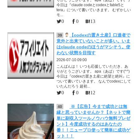
今日は『claude codeとcodexとfable5と
tera』について書いていきます。 むずかしい
モ...
0
0
13
【codexの置き土産】口達者で
39
意外と出来ていないことが多い。いま
はclaude codeのほうがマシそう。使
わない状態を目指す
2026-07-10 09:00
こんばんは！ いつも応援していただき、あ
りがとうございます。 apa（あぱ）です(^^)
今日は『codexの置き土産に絶望と絶叫』に
ついて書いていきます。 なんでcodexにして
いたんだろう 超初...
0
0
12
※【広告】今まで成功とは無
40
縁と思っていませんか？【ネットで簡
単に副収入ツールノウハウ無料プレゼ
ント】今度成功するのはあなたの
番！！ニュープロ使って簡単に成功ゲ
ット！！