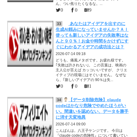
ん、つい焦りたくなるな。...
0
0
9
あなたはアイデアを出すのに
33
生成AI頼みになっていませんか？ＡＩ
使っても新しいアイデアの失敗率はな
んと９０％！お金や時間をかけずにす
ぐにわかるアイデアの成功法とは？
2026-07-14 09:18
どうも、痛風メタボです。お疲れ様です。
｢失敗は許されない｣。 この言葉は、映画の
主人公が言えば カッコいいですが、 クリエ
イティブの現場にはそぐいません。 なぜな
ら、｢新しいアイデアの 90％は失...
0
0
1
【データ削除危険】claude
34
codeはかなり危険でやめたほうがい
い。間違いを認めない、データを勝手
に消す天変地異
2026-07-14 09:00
こんばんは。八王子ケンジです。 今日は
『claude codeの危険性』について書いてい