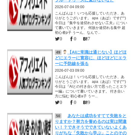
2026-07-04 09:00
こんばんは！ いつも応援していただき、あ
りがとうございます。 apa（あぱ）です(^^)
今日は『集中を途切れさせない工夫』につい
て書いていきます。 何故か途切れる集中 超
初心者p子 うーん、なんで...
0
0
7
【AIに常識は通じない】ほどほ
49
どにエラーに寛容に、ほどほどにエラ
ーに予防線を張る
2026-07-03 09:00
こんばんは！ いつも応援していただき、あ
りがとうございます。 apa（あぱ）です(^^)
今日は『AIとの付き合い方で思ったことエラ
ー編』について書いていきます。 付き合い
方に悩む 初心者a子 うー...
0
0
9
あなたは成功をすてて失敗をと
50
りますか？努力を誉めるのは実は間違
い！？できそうでできていないよくあ
りがちな「失敗から学ぶ」ことのその