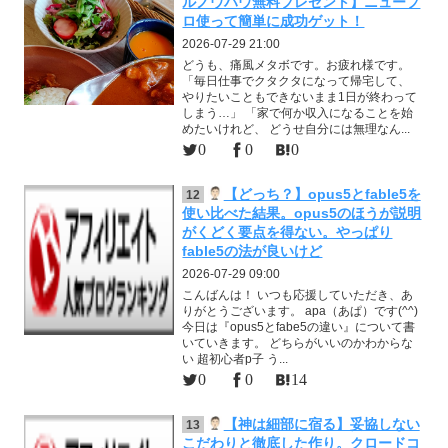
ルノウハウ無料プレゼント】ニュープ
ロ使って簡単に成功ゲット！
2026-07-29 21:00
どうも、痛風メタボです。お疲れ様です。
「毎日仕事でクタクタになって帰宅して、
やりたいこともできないまま1日が終わって
しまう…」 「家で何か収入になることを始
めたいけれど、 どうせ自分には無理なん...
0
0
0
【どっち？】opus5とfable5を
12
使い比べた結果。opus5のほうが説明
がくどく要点を得ない。やっぱり
fable5の法が良いけど
2026-07-29 09:00
こんばんは！ いつも応援していただき、あ
りがとうございます。 apa（あぱ）です(^^)
今日は『opus5とfabe5の違い』について書
いていきます。 どちらがいいのかわからな
い 超初心者p子 う...
0
0
14
【神は細部に宿る】妥協しない
13
こだわりと徹底した作り。クロードコ