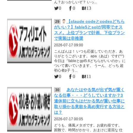
ん？おっかしいぞ？ いっ...
0
0
13
【claude codeとcodexどちら
29
がいい？】fable5とsolが同等でオス
スメ。上位プランで計画、下位プラン
で実装は非推奨
2026-07-17 09:00
こんばんは！ いつも応援していただき、あ
りがとうございます。 apa（あぱ）です(^^)
今日は『fableとgpt5.6どちらがいいのか』に
ついて書いていきます。 うーん、どっち 超
初心者p子 う...
0
0
11
あなたはやる気が出ず気が重く
30
なる仕事・・・どうしていますか？3
連休前に立ちはだかる気が重い仕事に
取り掛かる意欲を高め実行する方法と
は？
2026-07-17 00:05
どうも、痛風メタボです。お疲れ様です。
困難で、時間がかかり、おまけに退屈な 仕