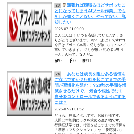
頑張れば頑張るほどサボったこ
23
とになってしまうAIツール作業。でも
AIしか書くことない、やってない、脱
却したい
2026-07-21 09:00
こんばんは！ いつも応援していただき、あ
りがとうございます。 apa（あぱ）です(^^)
今日は『AIって本当に切りが無い』について
書いていきます。 切りが無い 初心者a男 う
ーん、AIって、なんだ...
0
0
11
あなたは成長を阻むある習慣を
24
ご存じですか？行動を起こすまでの手
間が習慣化を阻む！？20秒の手間を増
減させるだけで、 気合や根性でなく
自分をコントロールできるようにする
には？
2026-07-21 01:52
どうも、痛風メタボです。お疲れ様です。
人間は本能的にラクを求める生き物です。
行動経済学では、行動を起こすまでの手間を
「摩擦（フリクション）」や 「反応努力」