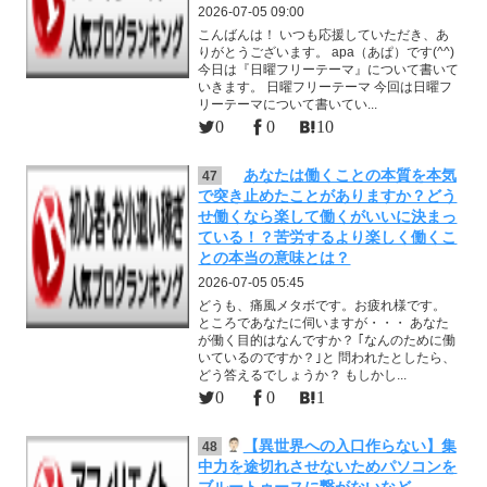
2026-07-05 09:00
こんばんは！ いつも応援していただき、あ
りがとうございます。 apa（あぱ）です(^^)
今日は『日曜フリーテーマ』について書いて
いきます。 日曜フリーテーマ 今回は日曜フ
リーテーマについて書いてい...
0
0
10
あなたは働くことの本質を本気
47
で突き止めたことがありますか？どう
せ働くなら楽して働くがいいに決まっ
ている！？苦労するより楽しく働くこ
との本当の意味とは？
2026-07-05 05:45
どうも、痛風メタボです。お疲れ様です。
ところであなたに伺いますが・・・ あなた
が働く目的はなんですか？ ｢なんのために働
いているのですか？｣と 問われたとしたら、
どう答えるでしょうか？ もしかし...
0
0
1
【異世界への入口作らない】集
48
中力を途切れさせないためパソコンを
ブルートゥースに繋がないなど