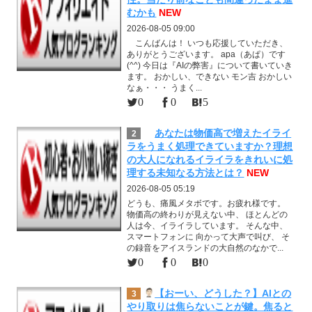
むかも
NEW
2026-08-05 09:00
こんばんは！ いつも応援していただき、
ありがとうございます。 apa（あぱ）です
(^^) 今日は『AIの弊害』について書いていき
ます。 おかしい、できない モン吉 おかしい
なぁ・・・ うまく...
0
0
5
あなたは物価高で増えたイライ
2
ラをうまく処理できていますか？理想
の大人になれるイライラをきれいに処
理する未知なる方法とは？
NEW
2026-08-05 05:19
どうも、痛風メタボです。お疲れ様です。
物価高の終わりが見えない中、 ほとんどの
人は今、イライラしています。 そんな中、
スマートフォンに 向かって大声で叫び、 そ
の録音をアイスランドの大自然のなかで...
0
0
0
【おーい、どうした？】AIとの
3
やり取りは焦らないことが鍵。焦ると