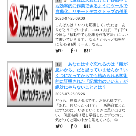
17
も効率的に作業できるようにツールで
自動化。リモートデスクトップの併用
2026-07-25 09:00
こんばんは！ いつも応援していただき、あ
りがとうございます。 apa（あぱ）です(^^)
今日は『移動中でも記事を作る方法』につい
て書いていきます。 なんとかもっと効率的
に 初心者a男 うーん、なん...
0
0
11
あなたはすぐ忘れるのは「頭が
18
悪いから」だと思っていませんか？い
くつになってからでも始められる学術
的に証明された「記憶力のいい人」が
絶対にやらないこととは？
2026-07-25 05:26
どうも、痛風メタボです。お疲れ様です。
「あれ、何だったっけ？」 一所懸命覚えた
はずなのに、 いざというときに思い出せな
い。 何度も繰り返し学習したはずなのに、
気がつくと頭の中から消えている。 学...
0
0
1