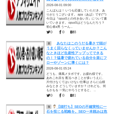
2026-08-01 09:00
こんばんは！ いつも応援していただき、あ
りがとうございます。 apa（あぱ）です(^^)
今日は『opus5との付き合い方』について書
いていきます。 opus5はどうなんだろう？
初心者a男 うーん...
0
0
8
あなたはこのうだる暑さで頭が
8
うまく回らなくっていませんか？こん
なときほど生産性アップってできる
の！？猛暑で疲れている自分を楽にフ
ローやゾーンに導くには？
2026-08-01 05:24
どうも、痛風メタボです。お疲れ様です。
あれこれ目を 配るべきことが多いうえに、
片付けなくてはいけない仕事は さらに山積
みなとき どうしていますか？ けれども、何
もかもを 一気にやろうとすると、 ...
0
0
1
【頭打ち】SEOの不確実性に一
9
石を投じる戦略を。SEO一本頼みは危