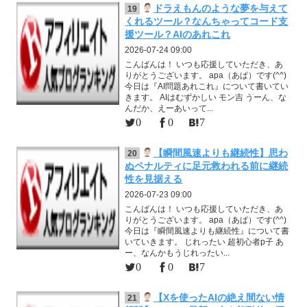
ドラえもんのような夢を与えて
19
くれるツール？なんちゃってコード支
援ツール？AIのあれこれ
2026-07-24 09:00
こんばんは！ いつも応援していただき、あ
りがとうございます。 apa（あぱ）です(^^)
今日は『AI問題あれこれ』について書いてい
きます。 AIはむずかしい モン吉 うーん、な
んだか、えーあいって...
0
0
7
【瞬間風速よりも継続性】思わ
20
ぬペナルティに足元救われる前に継続
性を見据える
2026-07-23 09:00
こんばんは！ いつも応援していただき、あ
りがとうございます。 apa（あぱ）です(^^)
今日は『瞬間風速よりも継続性』について書
いていきます。 じれったい 超初心者p子 あ
ー、なんかもうじれったい...
0
0
7
【Xを使ったAIの絶え間ない情
21