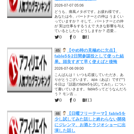
2026-07-07 05:06
どうも、痛風メタボです。お疲れ様です。
あなたは今、パートナーとの仲は うまくい
っていますか？ そして、パートナーとの仲
が 実は仕事をするうえで 大きな影響を与え
ているとしたら どうしますか？ 恋愛...
0
0
1
【やめ時の見極めに欠点】
45
fable5を2日間参謀役として使った結
果。頭良すぎて早く使えばと後悔
2026-07-06 09:00
こんばんは！ いつも応援していただき、あ
りがとうございます。 apa（あぱ）です(^^)
今日は『話題のfable5を試してみた』につい
て書いていきます。 fable5ってどうなんだろ
う？ モン吉 ...
0
0
13
【日曜フリーテーマ】fable5を
46
少し試してみた話しと終わらない開発
にジレンマ、お酒とラジオショーに出
演した話し