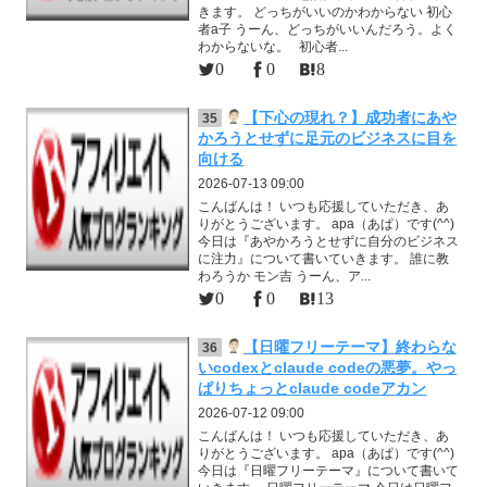
きます。 どっちがいいのかわからない 初心
者a子 うーん、どっちがいいんだろう。よく
わからないな。 初心者...
0
0
8
【下心の現れ？】成功者にあや
35
かろうとせずに足元のビジネスに目を
向ける
2026-07-13 09:00
こんばんは！ いつも応援していただき、あ
りがとうございます。 apa（あぱ）です(^^)
今日は『あやかろうとせずに自分のビジネス
に注力』について書いていきます。 誰に教
わろうか モン吉 うーん、ア...
0
0
13
【日曜フリーテーマ】終わらな
36
いcodexとclaude codeの悪夢。やっ
ぱりちょっとclaude codeアカン
2026-07-12 09:00
こんばんは！ いつも応援していただき、あ
りがとうございます。 apa（あぱ）です(^^)
今日は『日曜フリーテーマ』について書いて