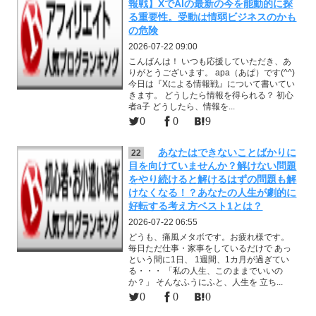
報戦】XでAIの最新の今を能動的に探
る重要性。受動は情弱ビジネスのかも
の危険
2026-07-22 09:00
こんばんは！ いつも応援していただき、あ
りがとうございます。 apa（あぱ）です(^^)
今日は『Xによる情報戦』について書いてい
きます。 どうしたら情報を得られる？ 初心
者a子 どうしたら、情報を...
0
0
9
あなたはできないことばかりに
22
目を向けていませんか？解けない問題
をやり続けると解けるはずの問題も解
けなくなる！？あなたの人生が劇的に
好転する考え方ベスト1とは？
2026-07-22 06:55
どうも、痛風メタボです。お疲れ様です。
毎日ただ仕事・家事をしているだけで あっ
という間に1日、 1週間、1カ月が過ぎてい
る・・・ 「私の人生、このままでいいの
か？」 そんなふうにふと、人生を 立ち...
0
0
0