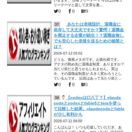
いきます。 日曜フリーテーマ 今日は日曜フ
リーテーマと題して文章を書...
0
0
9
あなたは老後設計、退職金に
37
依存して大丈夫ですか？驚愕！退職金
を廃止する企業が続出！？退職金無し
でも安心した老後を送るための秘策と
は？
2026-07-12 05:02
どうも、痛風メタボです。お疲れ様です。
アナタの勤め先に退職金制度、ありますか？
当たり前だと思うかもしれません。 実は
今、その退職金制度が 大きく変わろうとし
ているんです。 以前はあって当たり前と...
0
0
1
【codexは口八丁？】claude
38
codeとcodexとfable5とteraを使っ
て比較した結果。claudecodeとfable
が少し有利かも
2026-07-11 09:00
こんばんは！ いつも応援していただき、あ
りがとうございます。 apa（あぱ）です(^^)