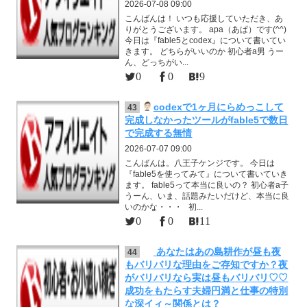
2026-07-08 09:00
こんばんは！ いつも応援していただき、あ
りがとうございます。 apa（あぱ）です(^^)
今日は『fable5とcodex』について書いてい
きます。 どちらがいいのか 初心者a男 うー
ん、どっちがい...
0
0
9
codexで1ヶ月にらめっこして
43
完成しなかったツールがfable5で数日
で完成する無情
2026-07-07 09:00
こんばんは。八王子ケンジです。 今日は
『fable5を使ってみて』について書いていき
ます。 fable5って本当に良いの？ 初心者a子
うーん、いま、話題みたいだけど、本当に良
いのかな・・・ 初...
0
0
11
あなたはあの島耕作が昼も夜
44
もバリバリな理由をご存知ですか？夜
がバリバリなら実は昼もバリバリ♡♡
成功をもたらす夫婦円満と仕事の特別
な深イィ～関係とは？