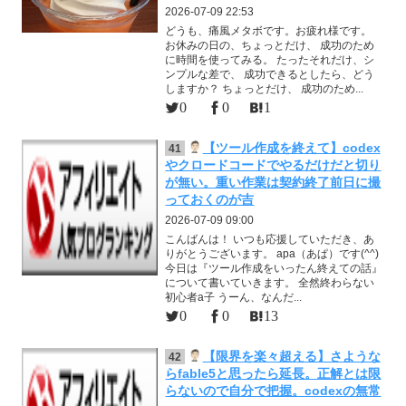
2026-07-09 22:53
どうも、痛風メタボです。お疲れ様です。
お休みの日の、ちょっとだけ、 成功のため
に時間を使ってみる。 たったそれだけ、シ
ンプルな差で、 成功できるとしたら、どう
しますか？ ちょっとだけ、 成功のため...
0
0
1
【ツール作成を終えて】codex
41
やクロードコードでやるだけだと切り
が無い。重い作業は契約終了前日に撮
っておくのが吉
2026-07-09 09:00
こんばんは！ いつも応援していただき、あ
りがとうございます。 apa（あぱ）です(^^)
今日は『ツール作成をいったん終えての話』
について書いていきます。 全然終わらない
初心者a子 うーん、なんだ...
0
0
13
【限界を楽々超える】さような
42
らfable5と思ったら延長。正解とは限
らないので自分で把握。codexの無常