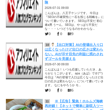
険
2026-07-31 09:00
こんばんは。八王子ケンジです。 今日は
『SEOの不確実性に一石を投じる戦略を』に
ついて書いていきます。 SEOは不安だ 初心
者a男 うーん、SEOは、やっぱり不安だ
な・・・ いつどうなるのかわからな...
0
0
9
【出口対策】AIの登場出入り口
10
は広くなったけど出口の広さは変わら
ない。AIが示す目先の利益に惑わされ
ずゴールを見据える
2026-07-30 09:00
こんばんは！ いつも応援していただき、あ
りがとうございます。 apa（あぱ）です(^^)
今日は『AIの登場で入口は広くなったけど出
口の広さは変わらない』について書いていき
ます。 なにをやろうか モ...
0
0
6
※【広告】緊急！ホルムズ海峡
11
再封鎖！【ネットで簡単に副収入ツー