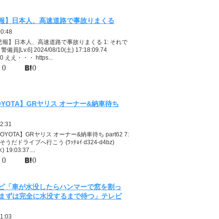
報】日本人、高速道路で事故りまくる
00:48
【悲報】日本人、高速道路で事故りまくる 1: それで
[Lv.6] 2024/08/10(土) 17:18:09.74
g0 ええ・・・ https...
0
0
OYOTA】GRヤリス オーナー&納車待ち
2:31
OYOTA】GRヤリス オーナー&納車待ち part62 7:
だドライブへ行こう (ﾜｯﾁｮｲ d324-d4bz)
 19:03:37....
0
0
ビ「車が水没したらハンマーで窓を割っ
まずは完全に水没するまで待つ」テレビ
1:03