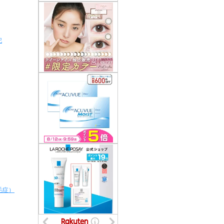
記
毛症）