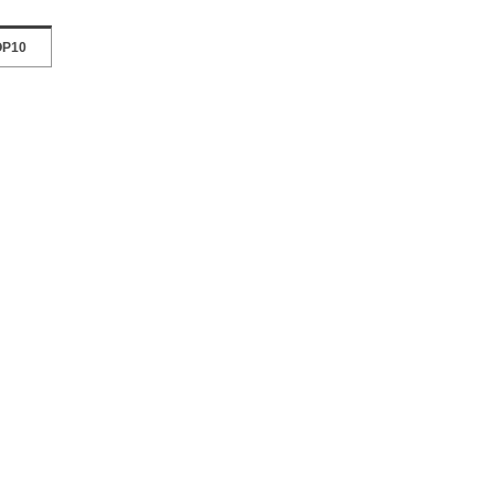
P10
。