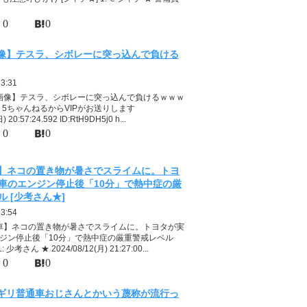
0
0
像】テスラ、シボレーに突っ込んで負ける
23:31
【画像】テスラ、シボレーに突っ込んで負けるｗｗｗ
下、5ちゃんねるからVIPがお送りします
) 20:57:24.592 ID:RtH9DH5j0 h...
0
0
】ネコの置き物が暑さでスライムに。トヨ
車のエンジン停止後「10分」で熱中症の厳
 [少考さん★]
13:54
【車】ネコの置き物が暑さでスライムに。トヨタが実
ジン停止後「10分」で熱中症の厳重警戒レベル
 少考さん ★ 2024/08/12(月) 21:27:00...
0
0
ギリ普通車おじさんとかいう蔑称が流行っ