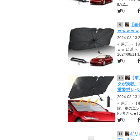
[Lv.2...
0
【画
9
ｗｗｗｗｗ
2024-08-13 
引用元: ・
ｗｗ 1: 以
2024/08/11(日
0
【車
10
タが実験、
重警戒レベル
2024-08-13 
引用元: ・
験、車のエン
[少考さん★] 1:
0
ギリ
11
てしまう