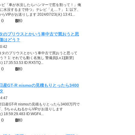
テレビ「車が水没したらハンマーで窓を割って！」俺
に水没するまで待つ」テレビ「え…？」 1: 以下、
IPがお送りします 2024/07/23(火) 13:41...
0
0
タのプリウスとかいう車中古で買おうと思
価はどう？
0:42
トヨタのプリウスとかいう車中古で買おうと思って
 1: それでも動く名無し 警備員[Lv.1][新芽]
) 17:35:53.53 ID:RX5TQ...
0
0
日産GT-R nismoの見積もりとったら3400
タ
14:47
型日産GT-R nismoの見積もりとったら3400万円で
以下、5ちゃんねるからVIPがお送りします
) 18:59:29.483 ID:WGF4...
0
0