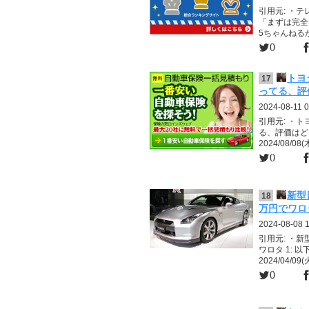
引用元: ・
「まずは完全
5ちゃんねるからV
0
トヨ
17
ってる、評
2024-08-11 0
引用元: ・
る、評価はどう？
2024/08/08(木
0
新型
18
万円でワロ
2024-08-08 
引用元: ・新
ワロタ 1: 
2024/04/09(火
0