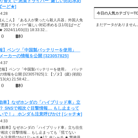
り替えで“悪質ドライバー”厳しい対応求め
 [ばーど★]
今日の人気カテゴリーTO
04:28
【ほんこん】「ある人が乗ったら殺人兵器」外国人免
まだデータがありません
悪質ドライバー”厳しい対応求める [11/3] [ばーど
 2024/11/03(日) 18:33:32...
0
0
報】ベンツ「中国製バッテリーを使用」
ーカーの情報を公開 [323057825]
04:37
【悲報】ベンツ「中国製バッテリーを使用」 バッテ
報を公開 [323057825] 1: 【ゾヌ】 (庭) (初段)
13(火) 21:58:42...
0
0
動車】なぜホンダの「ハイブリッド車」立
？ SNSで相次ぐ目撃情報… もし止まって
いで！」 ホンダも注意呼びかけ [シャチ★]
04:33
【自動車】なぜホンダの「ハイブリッド車」立ち往生
Sで相次ぐ目撃情報… もし止まっても「慌てない
も注意呼びかけ [シャチ★] 1: ＠シャチ ★ 警備員