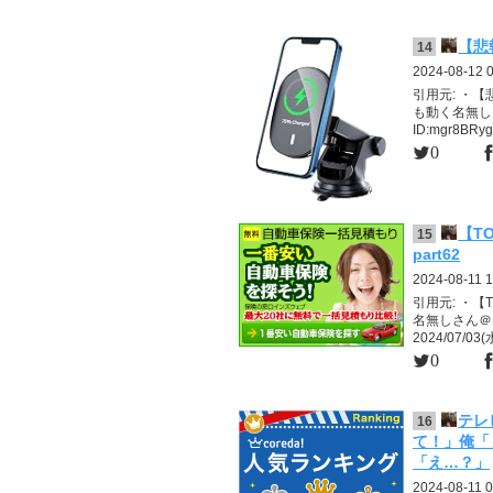
【悲
14
2024-08-12 
引用元: ・
も動く名無し 警備員
ID:mgr8BRy
0
【T
15
part62
2024-08-11 1
引用元: ・【T
名無しさん＠そう
2024/07/03(水)
0
テレ
16
て！」俺「
「え…？」
2024-08-11 0