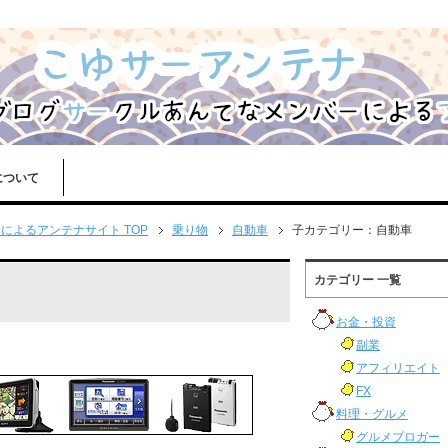
について
よるアンテナサイト TOP
乗り物
自動車
子カテゴリー：自動車
カテゴリー 一覧
お金・投資
副業
アフィリエイト
FX
料理・グルメ
グルメブロガー