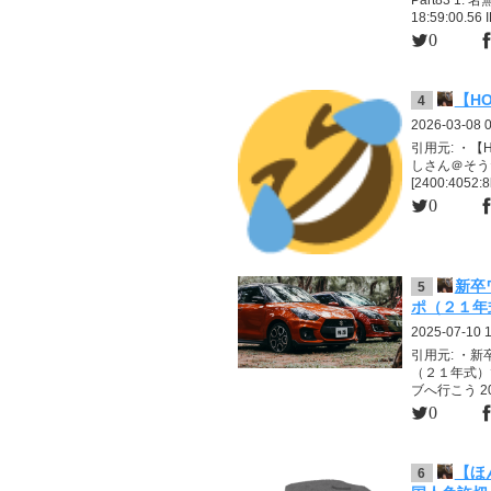
18:59:00.56 I
0
【H
4
2026-03-08 
引用元: ・【
しさん＠そうだド
[2400:4052:8b
0
新卒
5
ポ（２１年
2025-07-10 
引用元: ・
（２１年式）
ブへ行こう 2025/
0
【ほ
6