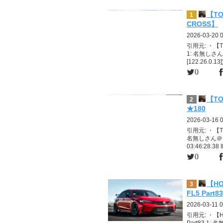
【TO
1
CROSS】
2026-03-20 
引用元: ・【T
1: 名無しさん
[122.26.0.13]
0
【T
2
★180
2026-03-16 
引用元: ・【
名無しさん＠そ
03:46:28.3
0
【HO
3
FL5 Part83
2026-03-11 0
引用元: ・【H
Part83 1