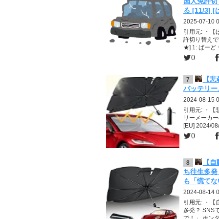
国人免許切
る [11/3]
2025-07-10 
引用元: ・
許切り替えで“
★] 1: ばーど ★
0
【悲
7
バッテリーメ
2024-08-15 
引用元: ・
リーメーカーの情
[EU] 2024/08/
0
【自
8
ち往生多発
も「慌てな
2024-08-14 
引用元: ・
多発？ SN
で！」 ホンダ