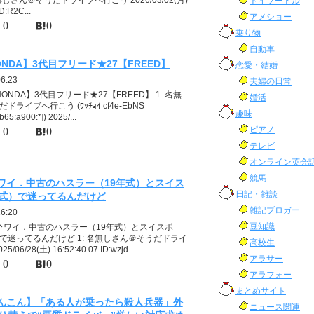
トイプードル
D:R2C...
アメショー
0
0
乗り物
自動車
ONDA】3代目フリード★27【FREED】
恋愛・結婚
06:23
夫婦の日常
HONDA】3代目フリード★27【FREED】 1: 名無
婚活
ライブへ行こう (ﾜｯﾁｮｲ cf4e-EbNS
趣味
65:a900:*]) 2025/...
ピアノ
0
0
テレビ
オンライン英会
競馬
ワイ．中古のハスラー（19年式）とスイス
日記・雑談
式）で迷ってるんだけど
雑記ブロガー
16:20
豆知識
新卒ワイ．中古のハスラー（19年式）とスイスポ
で迷ってるんだけど 1: 名無しさん＠そうだドライ
高校生
06/28(土) 16:52:40.07 ID:wzjd...
アラサー
0
0
アラフォー
まとめサイト
んこん】「ある人が乗ったら殺人兵器」外
ニュース関連