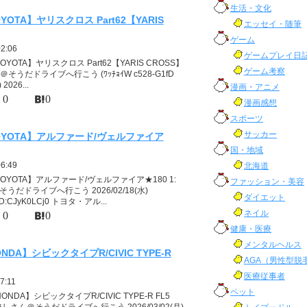
生活・文化
YOTA】ヤリスクロス Part62【YARIS
エッセイ・随筆
ゲーム
02:06
ゲームプレイ日
OYOTA】ヤリスクロス Part62【YARIS CROSS】
ゲーム考察
＠そうだドライブへ行こう (ﾜｯﾁｮｲW c528-G1fD
) 2026...
漫画・アニメ
0
0
漫画感想
スポーツ
サッカー
OYOTA】アルファード/ヴェルファイア
国・地域
06:49
北海道
TOYOTA】アルファード/ヴェルファイア★180 1:
ファッション・美容
うだドライブへ行こう 2026/02/18(水)
ダイエット
8 ID:CJyK0LCj0 トヨタ・アル...
ネイル
0
0
健康・医療
メンタルヘルス
NDA】シビックタイプR/CIVIC TYPE-R
AGA（男性型脱
医療従事者
7:11
ペット
ONDA】シビックタイプR/CIVIC TYPE-R FL5
: 名無しさん＠そうだドライブへ行こう 2026/03/02(月)