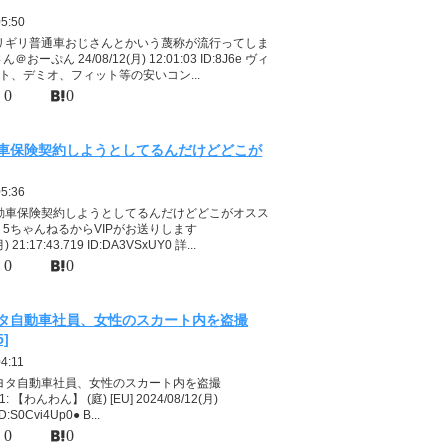
05:50
ギリギリ普通車おじさんとかいう蔑称が流行ってしま
＠おーぷん 24/08/12(月) 12:01:03 ID:8J6e ヴィ
ト、デミオ、フィット等の安いコン...
0
0
車保険契約しようとしてるんだけどどこが
05:36
自動車保険契約しようとしてるんだけどどこがオスス
下、5ちゃんねるからVIPがお送りします
月) 21:17:43.719 ID:DA3VSxUY0 詳...
0
0
タ自動車社員、女性のスカート内を盗撮
5]
4:11
トヨタ自動車社員、女性のスカート内を盗撮
 1: 【わんわん】 (庭) [EU] 2024/08/12(月)
ID:S0Cvi4Up0● B...
0
0